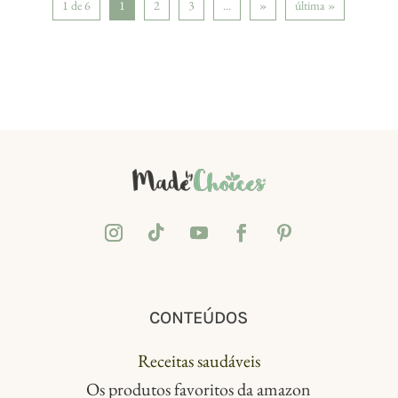
1 de 6
1
2
3
...
»
última »
CONTEÚDOS
Receitas saudáveis
Os produtos favoritos da amazon