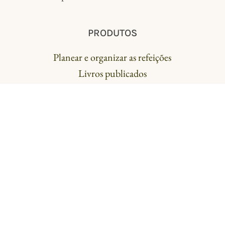
PRODUTOS
Planear e organizar as refeições
Livros publicados
SITE
Sobre mim
Contacto
Política de privacidade
🌱 Subscreve a newsletter e recebe: