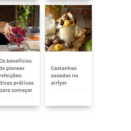
Os benefícios
de planear
Castanhas
refeições:
assadas na
dicas práticas
airfyer
para começar