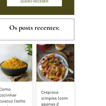
Os posts recentes:
Como
Crepioca
cozinhar
simples (com
cuscuz (solto
apenas 2