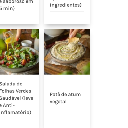
e saboroso em
ingredientes)
5 min)
Salada de
Folhas Verdes
Patê de atum
Saudável (leve
vegetal
e Anti-
inflamatória)