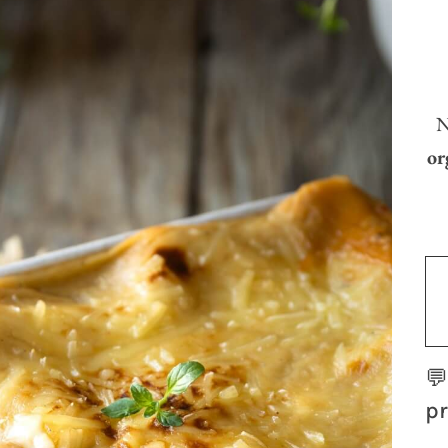
N
or

pr