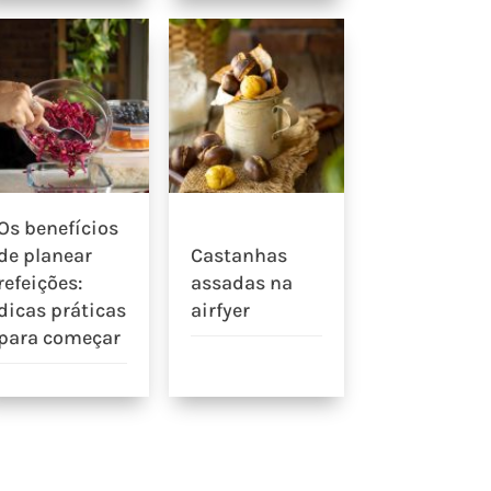
Os benefícios
de planear
Castanhas
refeições:
assadas na
dicas práticas
airfyer
para começar