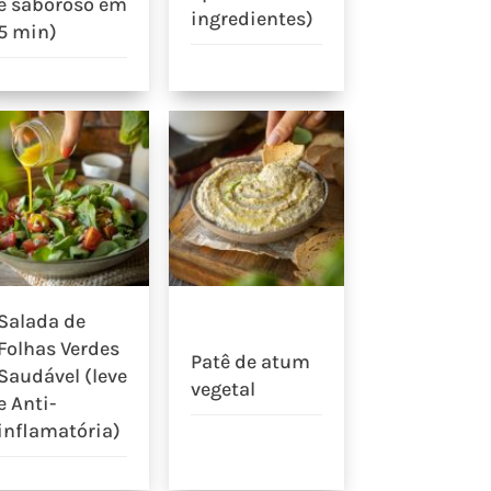
e saboroso em
ingredientes)
5 min)
Salada de
Folhas Verdes
Patê de atum
Saudável (leve
vegetal
e Anti-
inflamatória)