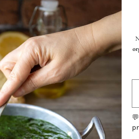
N
or

pr