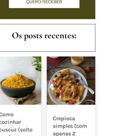
Os posts recentes:
Como
Crepioca
cozinhar
simples (com
cuscuz (solto
apenas 2