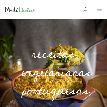
receitas
vegetarianas
portuguesas