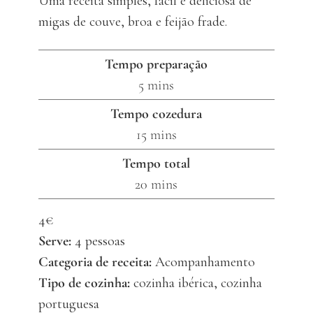
Uma receita simples, fácil e deliciosa de
migas de couve, broa e feijão frade.
Tempo preparação
minutes
5
mins
Tempo cozedura
minutes
15
mins
Tempo total
minutes
20
mins
4€
Serve:
4
pessoas
Categoria de receita:
Acompanhamento
Tipo de cozinha:
cozinha ibérica, cozinha
portuguesa