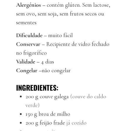
Alergénios –
contém glúten. Sem lactose,
sem ovo, sem soja, sem frutos secos ou
sementes
Dificuldade –
muito fácil
Conservar –
Recipiente de vidro fechado
no frigorífico
Validade –
4 dias
Congelar –
não congelar
INGREDIENTES:
200
g
couve galega
(couve do caldo
verde)
150
g
broa de milho
200
g
feijão frade
já cozido