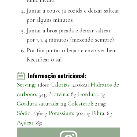
lume médio.
Juntar a couve já cozida e deixar saltear
por alguns minutos.
Juntar a broa picada e deixar saltear
por 3 a 4 minutos (mexendo sempre).
Por fim juntar o feijão e envolver bem.
Rectificar o sal.
Informação nutricional:
Serving:
1
Calorias:
210
Hidratos de
dose
kcal
carbono:
34
Proteina:
8
Gordura:
5
g
g
g
Gordura saturada:
2
Colesterol:
21
g
mg
Sódio:
236
Potassium:
304
Fibra:
6
mg
mg
g
Açúcar:
8
g