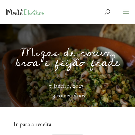
Migas de couve,
broa e feijão frade
7 Janeiro, 2023
9 comentários
Ir para a receita