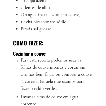
4
c.sopa
azeite
3
dentes de alho
Q.b
água
(para cozinhar a couve)
1
c.chá
bicarbonato sódio
Pitada
sal
grosso
COMO FAZER:
Cozinhar a couve:
Para esta receita podemos usar as
folhas de couve inteiras e cortar em
tirinhas bem finas, ou comprar a couve
já cortada (aquela que usamos para
fazer o caldo verde).
Lavar as tiras de couve em água
corrente.