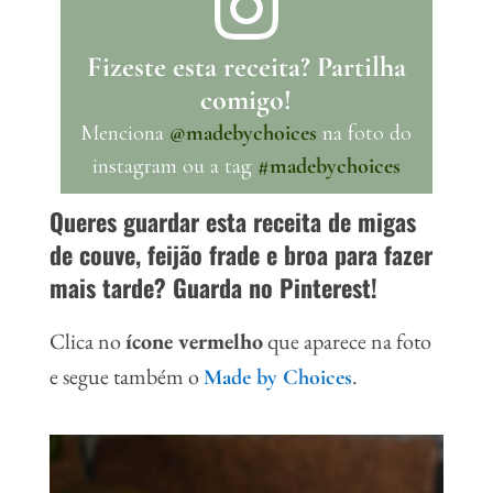
Fizeste esta receita? Partilha
comigo!
Menciona
@madebychoices
na foto do
instagram ou a tag
#madebychoices
Queres guardar esta receita de migas
de couve, feijão frade e broa para fazer
mais tarde? Guarda no Pinterest!
Clica no
ícone vermelho
que aparece na foto
e segue também o
.
Made by Choices