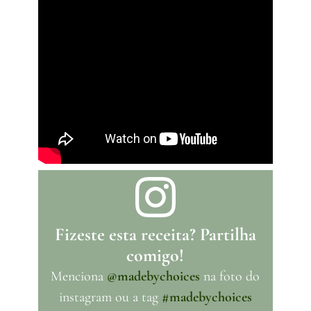
Fizeste esta receita? Partilha
comigo!
Menciona
@madebychoices
na foto do
instagram ou a tag
#madebychoices