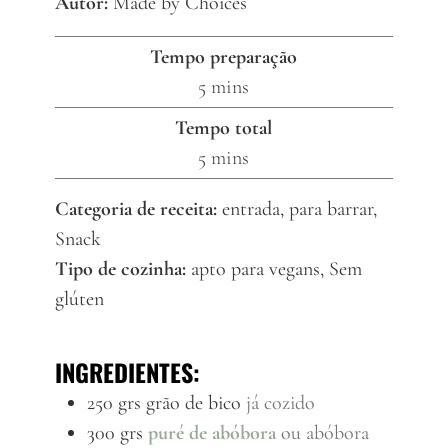
Autor:
Made by Choices
Tempo preparação
minutes
5
mins
Tempo total
minutes
5
mins
Categoria de receita:
entrada, para barrar,
Snack
Tipo de cozinha:
apto para vegans, Sem
glúten
INGREDIENTES:
250
grs
grão de bico
já cozido
300
grs
puré de abóbora
ou abóbora