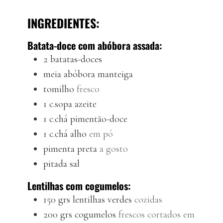
INGREDIENTES:
Batata-doce com abóbora assada:
2
batatas-doces
meia
abóbora manteiga
tomilho
fresco
1
c.sopa
azeite
1
c.chá
pimentão-doce
1
c.chá
alho
em pó
pimenta preta
a gosto
pitada
sal
Lentilhas com cogumelos:
150
grs
lentilhas verdes
cozidas
200
grs
cogumelos
frescos cortados em