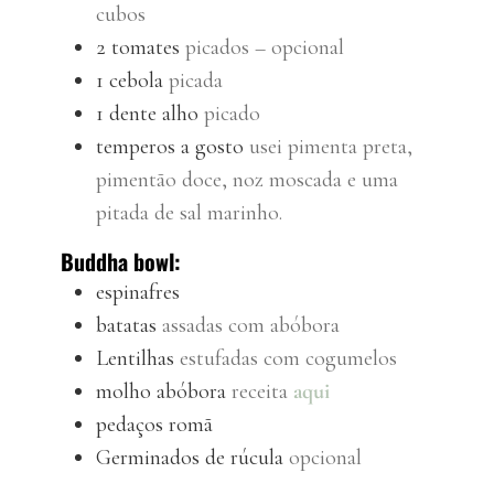
cubos
2
tomates
picados – opcional
1
cebola
picada
1
dente
alho
picado
temperos a gosto
usei pimenta preta,
pimentão doce, noz moscada e uma
pitada de sal marinho.
Buddha bowl:
espinafres
batatas
assadas com abóbora
Lentilhas
estufadas com cogumelos
molho
abóbora
receita
aqui
pedaços
romã
Germinados de rúcula
opcional