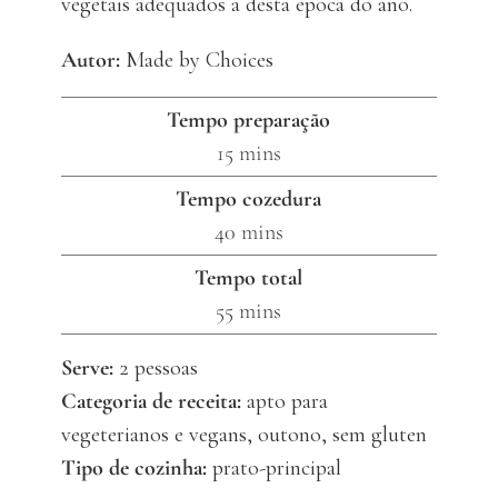
vegetais adequados a desta época do ano.
Autor:
Made by Choices
Tempo preparação
minutes
15
mins
Tempo cozedura
minutes
40
mins
Tempo total
minutes
55
mins
Serve:
2
pessoas
Categoria de receita:
apto para
vegeterianos e vegans, outono, sem gluten
Tipo de cozinha:
prato-principal