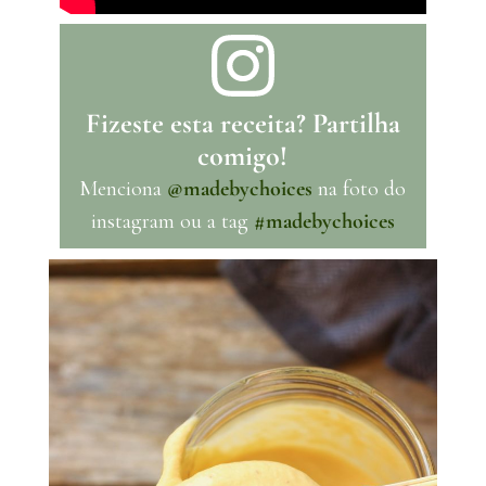
Fizeste esta receita? Partilha
comigo!
Menciona
@madebychoices
na foto do
instagram ou a tag
#madebychoices