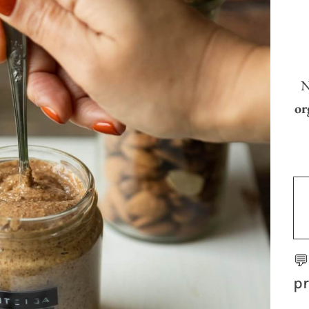
N
or

pr