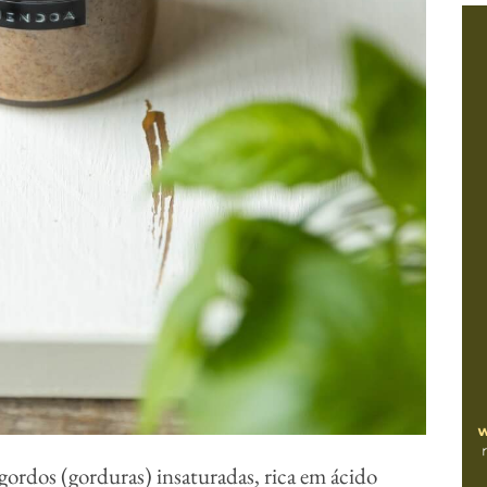
 gordos (gorduras) insaturadas, rica em ácido