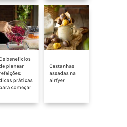
Os benefícios
de planear
Castanhas
refeições:
assadas na
dicas práticas
airfyer
para começar