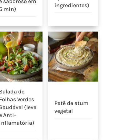
e saboroso em
ingredientes)
5 min)
Salada de
Folhas Verdes
Patê de atum
Saudável (leve
vegetal
e Anti-
inflamatória)