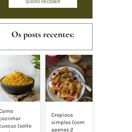
Os posts recentes:
Como
Crepioca
cozinhar
simples (com
cuscuz (solto
apenas 2