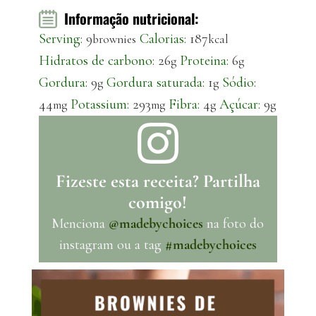
Informação nutricional:
Serving:
9
Calorias:
187
brownies
kcal
Hidratos de carbono:
26
Proteina:
6
g
g
Gordura:
9
Gordura saturada:
1
Sódio:
g
g
44
Potassium:
293
Fibra:
4
Açúcar:
9
mg
mg
g
g
Fizeste esta receita? Partilha
comigo!
Menciona
@madebychoices
na foto do
instagram ou a tag
#madebychoices