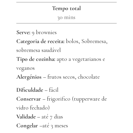
Tempo total
minutes
30
mins
Serve:
9
brownies
Categoria de receita:
bolos, Sobremesa,
sobremesa saudável
Tipo de cozinha:
apto a vegetarianos e
veganos
Alergénios –
frutos secos, chocolate
Dificuldade –
fácil
Conservar –
frigorifico (tupperware de
vidro fechado)
Validade –
até 7 dias
Congelar –
até 3 meses