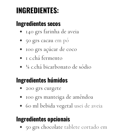
INGREDIENTES:
Ingredientes secos
140
grs
farinha de aveia
50
grs
cacau
em pó
100
grs
açúcar de coco
1
c.chá
fermento
¼
c.chá
bicarbonato de sódio
Ingredientes húmidos
200
grs
curgete
100
grs
manteiga de amêndoa
60
ml
bebida vegetal
usei de aveia
Ingredientes opcionais
50
grs
chocolate
tablete cortado em