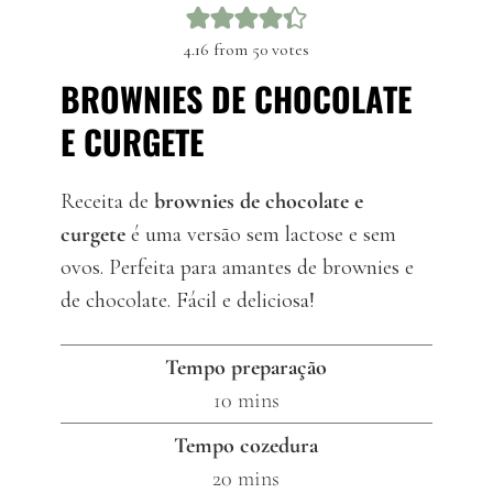
4.16
from
50
votes
BROWNIES DE CHOCOLATE
E CURGETE
Receita de
brownies de chocolate e
curgete
é uma versão sem lactose e sem
ovos. Perfeita para amantes de brownies e
de chocolate. Fácil e deliciosa!
Tempo preparação
minutes
10
mins
Tempo cozedura
minutes
20
mins