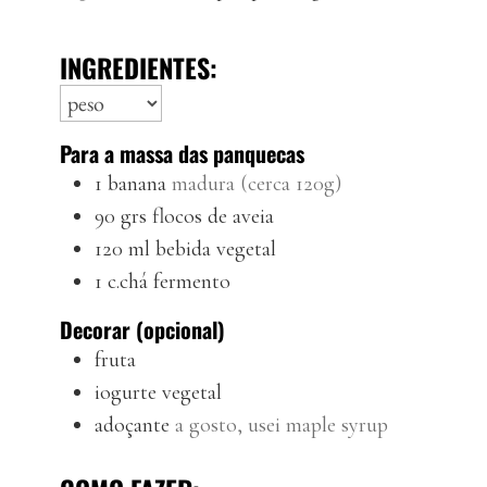
INGREDIENTES:
Para a massa das panquecas
1
banana
madura (cerca 120g)
90
grs
flocos de aveia
120
ml
bebida vegetal
1
c.chá
fermento
Decorar (opcional)
fruta
iogurte vegetal
adoçante
a gosto, usei maple syrup