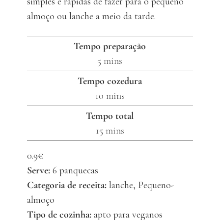
simples e rápidas de fazer para o pequeno
almoço ou lanche a meio da tarde.
Tempo preparação
minutes
5
mins
Tempo cozedura
minutes
10
mins
Tempo total
minutes
15
mins
0.9€
Serve:
6
panquecas
Categoria de receita:
lanche, Pequeno-
almoço
Tipo de cozinha:
apto para veganos