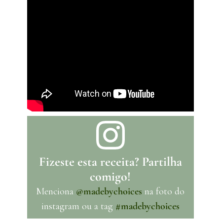
Fizeste esta receita? Partilha
comigo!
Menciona
@madebychoices
na foto do
instagram ou a tag
#madebychoices