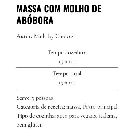
MASSA COM MOLHO DE
ABÓBORA
Autor:
Made by Choices
Tempo cozedura
minutes
15
mins
Tempo total
minutes
15
mins
Serve:
3
pessoas
Categoria de receita:
massa, Prato principal
Tipo de cozinha:
apto para vegans, italiana,
Sem glúten