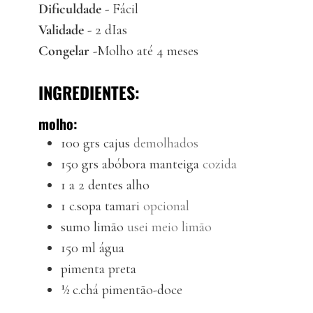
Dificuldade -
Fácil
Validade -
2 dIas
Congelar -
Molho até 4 meses
INGREDIENTES:
molho:
100
grs
cajus
demolhados
150
grs
abóbora manteiga
cozida
1
a 2 dentes
alho
1
c.sopa
tamari
opcional
sumo
limão
usei meio limão
150
ml
água
pimenta preta
½
c.chá
pimentão-doce