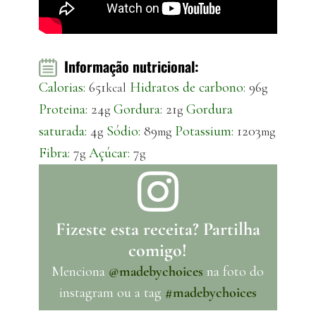
Informação nutricional:
Calorias:
651
Hidratos de carbono:
96
kcal
g
Proteina:
24
Gordura:
21
Gordura
g
g
saturada:
4
Sódio:
89
Potassium:
1203
g
mg
mg
Fibra:
7
Açúcar:
7
g
g
Fizeste esta receita? Partilha
comigo!
Menciona
@madebychoices
na foto do
instagram ou a tag
#madebychoices