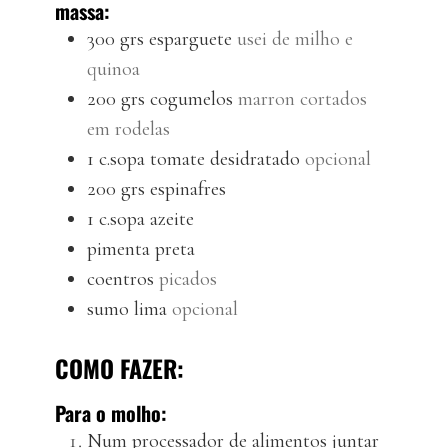
massa:
300
grs
esparguete
usei de milho e
quinoa
200
grs
cogumelos
marron cortados
em rodelas
1
c.sopa
tomate desidratado
opcional
200
grs
espinafres
1
c.sopa
azeite
pimenta preta
coentros
picados
sumo
lima
opcional
COMO FAZER:
Para o molho:
Num processador de alimentos juntar