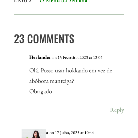
Livro 2
–
“
O Menu da Semana
“.
23 COMMENTS
Herlander
on 15 Fevereiro, 2023 at 12:06
Olá. Posso usar hokkaido em vez de
abóbora manteiga?
Obrigado
Reply
Vânia
on 17 Julho, 2025 at 10:44