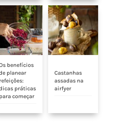
Os benefícios
de planear
Castanhas
refeições:
assadas na
dicas práticas
airfyer
para começar