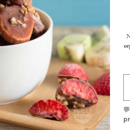
N
or

pr