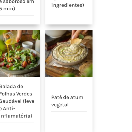
e saboroso em
ingredientes)
5 min)
Salada de
Folhas Verdes
Patê de atum
Saudável (leve
vegetal
e Anti-
inflamatória)