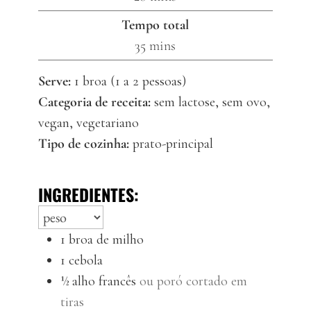
Tempo total
minutes
35
mins
Serve:
1
broa (1 a 2 pessoas)
Categoria de receita:
sem lactose, sem ovo,
vegan, vegetariano
Tipo de cozinha:
prato-principal
INGREDIENTES:
1
broa de milho
1
cebola
½
alho francês
ou poró cortado em
tiras