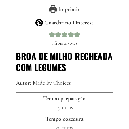
Imprimir
Guardar no Pinterest
5
from
4
votes
BROA DE MILHO RECHEADA
COM LEGUMES
Autor:
Made by Choices
Tempo preparação
minutes
15
mins
Tempo cozedura
minutes
20
mins