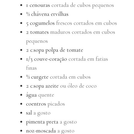
1
cenouras
cortada de cubos pequenos
½
chávena
ervilhas
5
cogumelos
frescos cortados em cubos
2
tomates
maduros cortados em cubos
pequenos
2
c.sopa
polpa de tomate
1/3
couve-coração
cortada em fatias
finas
½
curgete
cortada em cubos
2
c.sopa
azeite
ou óleo de coco
água
quente
coentros
picados
sal
a gosto
pimenta preta
a gosto
noz-moscada
a gosto